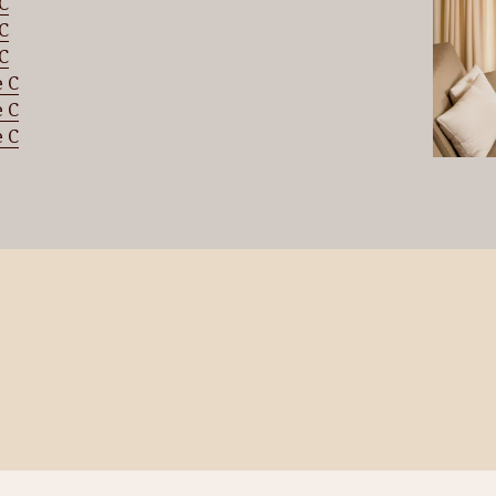
C
C
C
e C
e C
e C