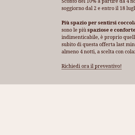
Sconto del 10% a partire da 4 no
soggiorno dal 2 e entro il 18 lug
Più spazio per sentirsi
coccol
sono le più
spaziose e conforte
indimenticabile, è proprio quell
subito di questa offerta last mi
almeno 4 notti, a scelta con col
Richiedi ora il preventivo!