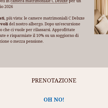
tti in
camera matrimoniale C Deluxe
per un
lio 2026
ati
, più vista: le camere matrimoniali C Deluxe
voli
del nostro albergo. Dopo un'escursione
o che ci vuole per rilassarsi. Approfittate
nute e risparmiate il 10% su un soggiorno di
azione o mezza pensione.
PRENOTAZIONE
OH NO!